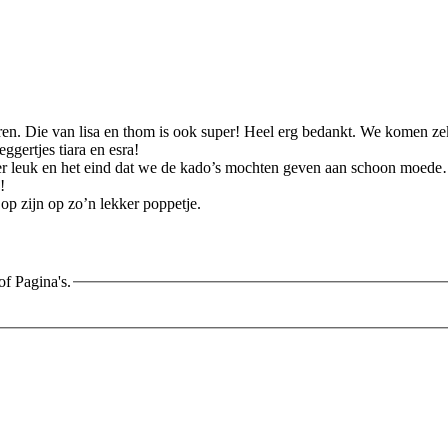
ren. Die van lisa en thom is ook super! Heel erg bedankt. We komen 
gertjes tiara en esra!
er leuk en het eind dat we de kado’s mochten geven aan schoon moed
!
op zijn op zo’n lekker poppetje.
of Pagina's.