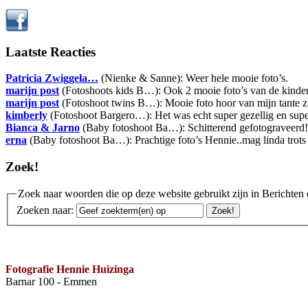
Laatste Reacties
Patricia Zwiggela…
(Nienke & Sanne): Weer hele mooie foto’s.
marijn post
(Fotoshoots kids B…): Ook 2 mooie foto’s van de kinde
marijn post
(Fotoshoot twins B…): Mooie foto hoor van mijn tante zeg
kimberly
(Fotoshoot Bargero…): Het was echt super gezellig en sup
Bianca & Jarno
(Baby fotoshoot Ba…): Schitterend gefotograveerd!
erna
(Baby fotoshoot Ba…): Prachtige foto’s Hennie..mag linda trots 
Zoek!
Zoek naar woorden die op deze website gebruikt zijn in Berichten 
Zoeken naar:
Fotografie Hennie Huizinga
Barnar 100 - Emmen