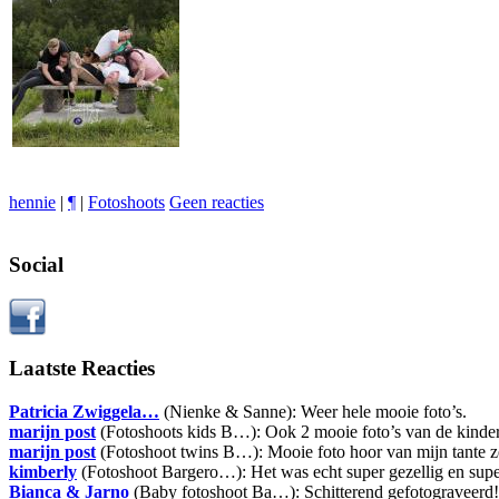
hennie
|
¶
|
Fotoshoots
Geen reacties
Social
Laatste Reacties
Patricia Zwiggela…
(Nienke & Sanne): Weer hele mooie foto’s.
marijn post
(Fotoshoots kids B…): Ook 2 mooie foto’s van de kinde
marijn post
(Fotoshoot twins B…): Mooie foto hoor van mijn tante zeg
kimberly
(Fotoshoot Bargero…): Het was echt super gezellig en sup
Bianca & Jarno
(Baby fotoshoot Ba…): Schitterend gefotograveerd!